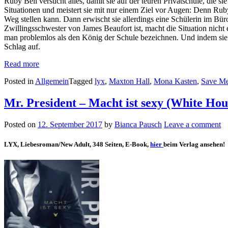
Ruby Bell versucht alles, damit sie auf der teuren Privatschule, die s
Situationen und meistert sie mit nur einem Ziel vor Augen: Denn Ruby wi
Weg stellen kann. Dann erwischt sie allerdings eine Schülerin im Büro
Zwillingsschwester von James Beaufort ist, macht die Situation nich
man problemlos als den König der Schule bezeichnen. Und indem sie sic
Schlag auf.
Read more
Posted in
Allgemein
Tagged
lyx
,
Maxton Hall
,
Mona Kasten
,
Save M
Mr. President – Macht ist sexy (White Hou
Posted on
12. September 2017
by
Bianca Pausch
Leave a comment
LYX, Liebesroman/New Adult, 348 Seiten, E-Book,
hier
beim Verlag ansehen!