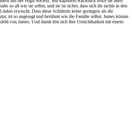
hülern aus der High-Society. Mit kaputtem Rucksack trotzt sie allen
so alt wie sie selbst, und sie ist sicher, dass sich ihr nichts in den
 dabei erwischt. Dass diese Schülerin keine geringere als die
r, ist so angesagt und berühmt wie die Familie selbst. James könnte
kfeld von James. Und damit löst sich ihre Unsichtbarkeit mit einem