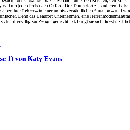
ie besucht, unsichtbar bleibt. Ein Schatten unter den Reichen, den Mitsc
ll um jeden Preis nach Oxford. Der Traum dort zu studieren, ist beinahe 
 einer ihrer Lehrer – in einer unmissverständlichen Situation – und wird
t einfacher. Denn das Beaufort-Unternehmen, eine Herrenmodenmanufaktu
h unfreiwillig zur Zeugin gemacht hat, bringt sie sich direkt ins Blic
e
se 1) von Katy Evans