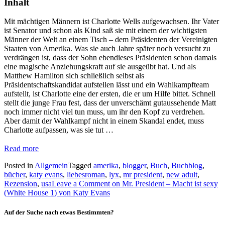
Inhalt
Mit mächtigen Männern ist Charlotte Wells aufgewachsen. Ihr Vater
ist Senator und schon als Kind saß sie mit einem der wichtigsten
Männer der Welt an einem Tisch – dem Präsidenten der Vereinigten
Staaten von Amerika. Was sie auch Jahre später noch versucht zu
verdrängen ist, dass der Sohn ebendieses Präsidenten schon damals
eine magische Anziehungskraft auf sie ausgeübt hat. Und als
Matthew Hamilton sich schließlich selbst als
Präsidentschaftskandidat aufstellen lässt und ein Wahlkampfteam
aufstellt, ist Charlotte eine der ersten, die er um Hilfe bittet. Schnell
stellt die junge Frau fest, dass der unverschämt gutaussehende Matt
noch immer nicht viel tun muss, um ihr den Kopf zu verdrehen.
Aber damit der Wahlkampf nicht in einem Skandal endet, muss
Charlotte aufpassen, was sie tut …
Read more
Posted in
Allgemein
Tagged
amerika
,
blogger
,
Buch
,
Buchblog
,
bücher
,
katy evans
,
liebesroman
,
lyx
,
mr president
,
new adult
,
Rezension
,
usa
Leave a Comment
on Mr. President – Macht ist sexy
(White House 1) von Katy Evans
Auf der Suche nach etwas Bestimmten?