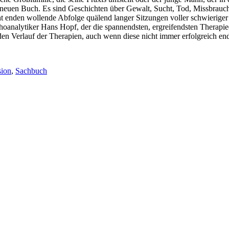
euen Buch. Es sind Geschichten über Gewalt, Sucht, Tod, Missbrauch –
icht enden wollende Abfolge quälend langer Sitzungen voller schwierig
choanalytiker Hans Hopf, der die spannendsten, ergreifendsten Therapi
 den Verlauf der Therapien, auch wenn diese nicht immer erfolgreich en
ion
,
Sachbuch