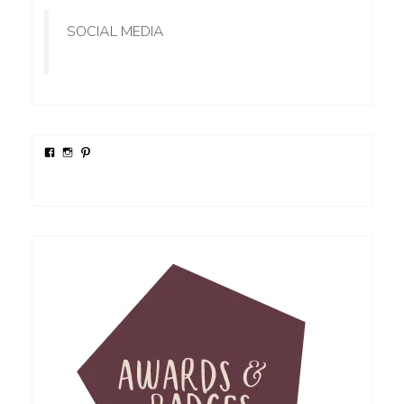
SOCIAL MEDIA
Profil
Profil
Profil
von
von
von
Protagonistplaces
protagonist.places
protagonistplaces
auf
auf
auf
Facebook
Instagram
Pinterest
anzeigen
anzeigen
anzeigen