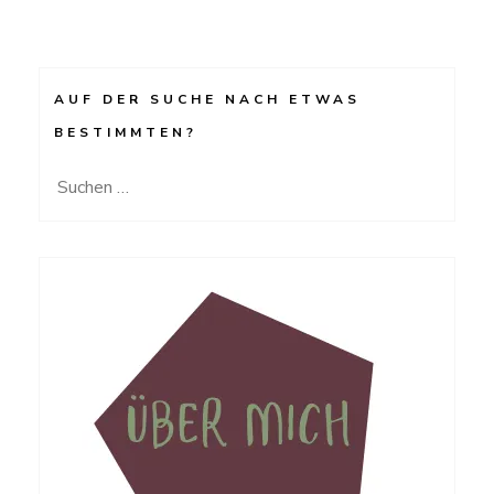
e
e
n
n
(
(
W
W
i
i
r
r
d
d
i
i
AUF DER SUCHE NACH ETWAS
n
n
n
n
BESTIMMTEN?
e
e
u
u
e
e
m
m
Suchen
F
F
e
e
nach:
n
n
s
s
t
t
e
e
r
r
g
g
e
e
ö
ö
f
f
f
f
n
n
e
e
t
t
)
)