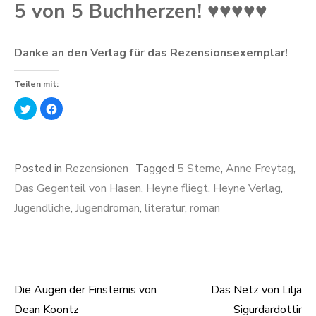
5 von 5 Buchherzen! ♥♥♥♥♥
Danke an den Verlag für das Rezensionsexemplar!
Teilen mit:
K
K
l
l
i
i
c
c
k
k
,
,
u
u
m
m
Posted in
Rezensionen
Tagged
5 Sterne
,
Anne Freytag
,
ü
a
b
u
Das Gegenteil von Hasen
,
Heyne fliegt
,
Heyne Verlag
,
e
f
r
F
Jugendliche
,
Jugendroman
,
literatur
,
roman
T
a
w
c
i
e
t
b
t
o
e
o
r
k
z
z
u
u
t
t
Die Augen der Finsternis von
Das Netz von Lilja
Beitragsnavigation
e
e
i
i
Dean Koontz
Sigurdardottir
l
l