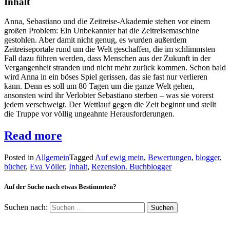
Inhalt
Anna, Sebastiano und die Zeitreise-Akademie stehen vor einem
großen Problem: Ein Unbekannter hat die Zeitreisemaschine
gestohlen. Aber damit nicht genug, es wurden außerdem
Zeitreiseportale rund um die Welt geschaffen, die im schlimmsten
Fall dazu führen werden, dass Menschen aus der Zukunft in der
Vergangenheit stranden und nicht mehr zurück kommen. Schon bald
wird Anna in ein böses Spiel gerissen, das sie fast nur verlieren
kann. Denn es soll um 80 Tagen um die ganze Welt gehen,
ansonsten wird ihr Verlobter Sebastiano sterben – was sie vorerst
jedem verschweigt. Der Wettlauf gegen die Zeit beginnt und stellt
die Truppe vor völlig ungeahnte Herausforderungen.
Read more
Posted in
Allgemein
Tagged
Auf ewig mein
,
Bewertungen
,
blogger
,
bücher
,
Eva Völler
,
Inhalt
,
Rezension. Buchblogger
Auf der Suche nach etwas Bestimmten?
Suchen nach: