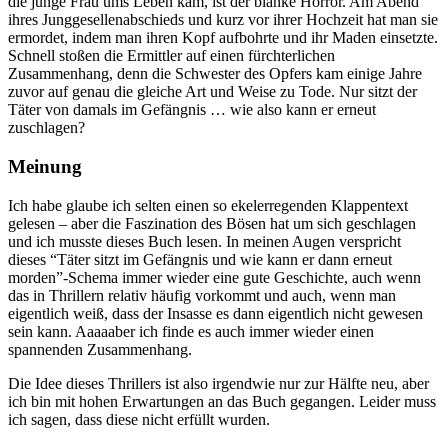
die junge Frau ums Leben kam, ist der blanke Horror. Am Abend
ihres Junggesellenabschieds und kurz vor ihrer Hochzeit hat man sie
ermordet, indem man ihren Kopf aufbohrte und ihr Maden einsetzte.
Schnell stoßen die Ermittler auf einen fürchterlichen
Zusammenhang, denn die Schwester des Opfers kam einige Jahre
zuvor auf genau die gleiche Art und Weise zu Tode. Nur sitzt der
Täter von damals im Gefängnis … wie also kann er erneut
zuschlagen?
Meinung
Ich habe glaube ich selten einen so ekelerregenden Klappentext
gelesen – aber die Faszination des Bösen hat um sich geschlagen
und ich musste dieses Buch lesen. In meinen Augen verspricht
dieses “Täter sitzt im Gefängnis und wie kann er dann erneut
morden”-Schema immer wieder eine gute Geschichte, auch wenn
das in Thrillern relativ häufig vorkommt und auch, wenn man
eigentlich weiß, dass der Insasse es dann eigentlich nicht gewesen
sein kann. Aaaaaber ich finde es auch immer wieder einen
spannenden Zusammenhang.
Die Idee dieses Thrillers ist also irgendwie nur zur Hälfte neu, aber
ich bin mit hohen Erwartungen an das Buch gegangen. Leider muss
ich sagen, dass diese nicht erfüllt wurden.