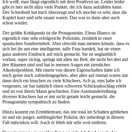
Ich weiß, man fängt eigentlich mit dem Positiven an. Leider leider
gibt es hier nicht allzu viele Punkte, die ich dazu aufzählen kann.
Der Schreibstil hat mich überzeugt und ich mochte es sehr, dass die
Kapitel kurz und sehr rasant waren. Das war es dann aber auch
schon wieder.
Der größte Kritikpunkt ist die Protagonistin. Elena Blanco ist
eigentlich eine sehr erfolgreiche Polizistin, ermittelt in einer
spanischen Sondereinheit. Aber obwohl man meinen könnte, dass es
sich bei ihr um eine intelligente, taffe Frau handelt, hat sie einen
ganz anderen Eindruck auf mich gemacht. Sie ist unglaublich
vorlaut, super zickig, springt mit allen ins Bett, die nicht bei drei auf
den Bäumen sind und hat in meinen Augen ein ziemliches
Alkoholproblem. Mit einem von diesen Eigenschaften hätte ich
mich gerne noch zufriedengegeben, aber alles auf einmal waren mir
dann doch ein bisschen zu viele Klischees. Ach ja, eins habe ich
vergessen, sie hat natürlich einen schweren Schicksalsschlag erlebt
und ist von ihrem Mann geschieden. Eine Aneinanderreihung
diverser Klischees hat er mir nicht gerade leicht gemacht, die
Protagonistin sympathisch zu finden.
Hinzu kommt ein Ermittlerteam, das mir total im Schatten geblieben
ist und ein junger, aufdringlicher Polizist, der unbedingt in diesem
Fall mitwirken will. Auch er blieb mir sehr weit entfernt.