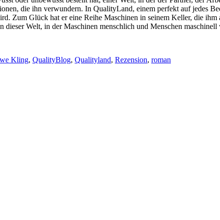
ionen, die ihn verwundern. In QualityLand, einem perfekt auf jedes Be
ird. Zum Glück hat er eine Reihe Maschinen in seinem Keller, die ihm a
n dieser Welt, in der Maschinen menschlich und Menschen maschinell w
we Kling
,
QualityBlog
,
Qualityland
,
Rezension
,
roman