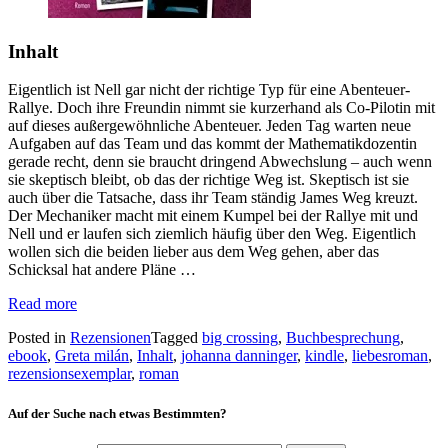
Inhalt
Eigentlich ist Nell gar nicht der richtige Typ für eine Abenteuer-
Rallye. Doch ihre Freundin nimmt sie kurzerhand als Co-Pilotin mit
auf dieses außergewöhnliche Abenteuer. Jeden Tag warten neue
Aufgaben auf das Team und das kommt der Mathematikdozentin
gerade recht, denn sie braucht dringend Abwechslung – auch wenn
sie skeptisch bleibt, ob das der richtige Weg ist. Skeptisch ist sie
auch über die Tatsache, dass ihr Team ständig James Weg kreuzt.
Der Mechaniker macht mit einem Kumpel bei der Rallye mit und
Nell und er laufen sich ziemlich häufig über den Weg. Eigentlich
wollen sich die beiden lieber aus dem Weg gehen, aber das
Schicksal hat andere Pläne …
Read more
Posted in
Rezensionen
Tagged
big crossing
,
Buchbesprechung
,
ebook
,
Greta milán
,
Inhalt
,
johanna danninger
,
kindle
,
liebesroman
,
rezensionsexemplar
,
roman
Auf der Suche nach etwas Bestimmten?