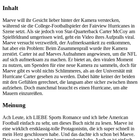
Inhalt
Maeve will ihr Gesicht lieber hinter der Kamera verstecken,
während sie die College-Footballspieler der Fairview Hurricanes in
Szene setzt. Als sie jedoch von Star-Quarterback Carter McCoy am
Spielfeldrand umgerissen wird, geht ein Video ihres Aufpralls viral.
Maeve versucht verzweifelt, der Aufmerksamkeit zu entkommen,
hat aber ein Problem: Beim Zusammenprall wurde ihre Kamera
zerstört. Carter ist auf Maeves Aufnahmen angewiesen, um die NFL
auf sich aufmerksam zu machen. Er bietet an, den viralen Moment
zu nutzen, um Spenden für eine neue Kamera zu sammeln, doch für
Maeve gibt es wohl nichts Schlimmeres, als an der Universität mit
Hurricane Carter gesehen zu werden. Dabei hätte keiner der beiden
mit den Gefühlen gerechnet, die langsam aber sicher zwischen ihnen
aufziehen. Doch manchmal braucht es einen Hurricane, um alte
Mauern einzureißen.
Meinung
Ach Leute, ich LIEBE Sports Romance und ich liebe American
Football einfach zu sehr, um dieses Buch nicht zu lesen. Maeve ist
eine wirklich erstklassig-tolle Protagonistin, die ich super schnell in
mein Herz geschlossen habe. Und das dachte ich schon bei Maeve.
Das war, bevor ich Carter kennengelernt habe. Auch er ist einfach