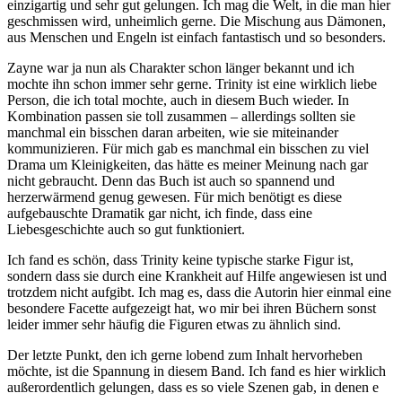
einzigartig und sehr gut gelungen. Ich mag die Welt, in die man hier
geschmissen wird, unheimlich gerne. Die Mischung aus Dämonen,
aus Menschen und Engeln ist einfach fantastisch und so besonders.
Zayne war ja nun als Charakter schon länger bekannt und ich
mochte ihn schon immer sehr gerne. Trinity ist eine wirklich liebe
Person, die ich total mochte, auch in diesem Buch wieder. In
Kombination passen sie toll zusammen – allerdings sollten sie
manchmal ein bisschen daran arbeiten, wie sie miteinander
kommunizieren. Für mich gab es manchmal ein bisschen zu viel
Drama um Kleinigkeiten, das hätte es meiner Meinung nach gar
nicht gebraucht. Denn das Buch ist auch so spannend und
herzerwärmend genug gewesen. Für mich benötigt es diese
aufgebauschte Dramatik gar nicht, ich finde, dass eine
Liebesgeschichte auch so gut funktioniert.
Ich fand es schön, dass Trinity keine typische starke Figur ist,
sondern dass sie durch eine Krankheit auf Hilfe angewiesen ist und
trotzdem nicht aufgibt. Ich mag es, dass die Autorin hier einmal eine
besondere Facette aufgezeigt hat, wo mir bei ihren Büchern sonst
leider immer sehr häufig die Figuren etwas zu ähnlich sind.
Der letzte Punkt, den ich gerne lobend zum Inhalt hervorheben
möchte, ist die Spannung in diesem Band. Ich fand es hier wirklich
außerordentlich gelungen, dass es so viele Szenen gab, in denen e