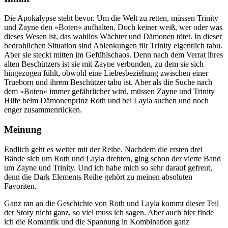
Die Apokalypse steht bevor. Um die Welt zu retten, müssen Trinity
und Zayne den »Boten« aufhalten. Doch keiner weiß, wer oder was
dieses Wesen ist, das wahllos Wächter und Dämonen tötet. In dieser
bedrohlichen Situation sind Ablenkungen für Trinity eigentlich tabu.
Aber sie steckt mitten im Gefühlschaos. Denn nach dem Verrat ihres
alten Beschützers ist sie mit Zayne verbunden, zu dem sie sich
hingezogen fühlt, obwohl eine Liebesbeziehung zwischen einer
Trueborn und ihrem Beschützer tabu ist. Aber als die Suche nach
dem »Boten« immer gefährlicher wird, müssen Zayne und Trinity
Hilfe beim Dämonenprinz Roth und bei Layla suchen und noch
enger zusammenrücken.
Meinung
Endlich geht es weiter mit der Reihe. Nachdem die ersten drei
Bände sich um Roth und Layla drehten, ging schon der vierte Band
um Zayne und Trinity. Und ich habe mich so sehr darauf gefreut,
denn die Dark Elements Reihe gehört zu meinen absoluten
Favoriten.
Ganz ran an die Geschichte von Roth und Layla kommt dieser Teil
der Story nicht ganz, so viel muss ich sagen. Aber auch hier finde
ich die Romantik und die Spannung in Kombination ganz