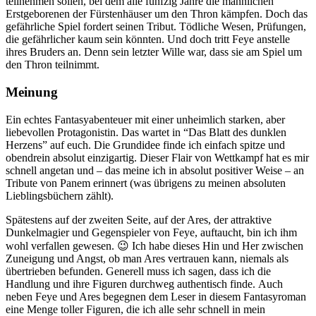
teilnehmen sollen, bei dem alle fünfzig Jahre die männlichen
Erstgeborenen der Fürstenhäuser um den Thron kämpfen. Doch das
gefährliche Spiel fordert seinen Tribut. Tödliche Wesen, Prüfungen,
die gefährlicher kaum sein könnten. Und doch tritt Feye anstelle
ihres Bruders an. Denn sein letzter Wille war, dass sie am Spiel um
den Thron teilnimmt.
Meinung
Ein echtes Fantasyabenteuer mit einer unheimlich starken, aber
liebevollen Protagonistin. Das wartet in “Das Blatt des dunklen
Herzens” auf euch. Die Grundidee finde ich einfach spitze und
obendrein absolut einzigartig. Dieser Flair von Wettkampf hat es mir
schnell angetan und – das meine ich in absolut positiver Weise – an
Tribute von Panem erinnert (was übrigens zu meinen absoluten
Lieblingsbüchern zählt).
Spätestens auf der zweiten Seite, auf der Ares, der attraktive
Dunkelmagier und Gegenspieler von Feye, auftaucht, bin ich ihm
wohl verfallen gewesen. 😉 Ich habe dieses Hin und Her zwischen
Zuneigung und Angst, ob man Ares vertrauen kann, niemals als
übertrieben befunden. Generell muss ich sagen, dass ich die
Handlung und ihre Figuren durchweg authentisch finde. Auch
neben Feye und Ares begegnen dem Leser in diesem Fantasyroman
eine Menge toller Figuren, die ich alle sehr schnell in mein